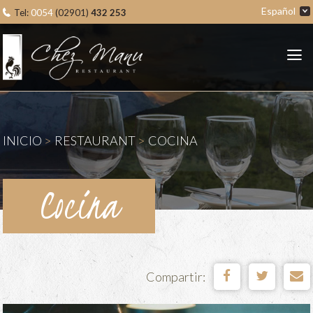
Español
Tel:
0054
(02901)
432 253
oria
ipo
ina
alaciones
INICIO
>
RESTAURANT
>
COCINA
Cocina
Compartir: